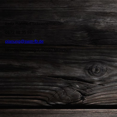
Felix Böhmert Schreinermeister
0172 88 35 997
planung@swm-fb.de
Mondscheinweg 7, 80997 München